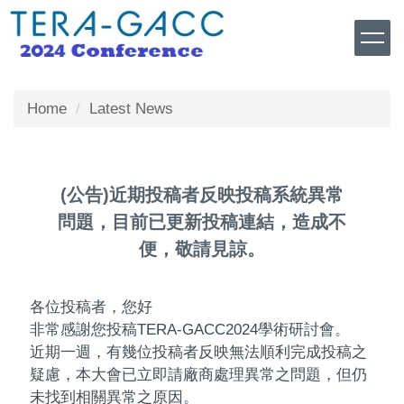
Jump
to
the
main
content
Home
Latest News
block
(公告)近期投稿者反映投稿系統異常
問題，目前已更新投稿連結，造成不
便，敬請見諒。
各位投稿者，您好
非常感謝您投稿TERA-GACC2024學術研討會。
近期一週，有幾位投稿者反映無法順利完成投稿之
疑慮，本大會已立即請廠商處理異常之問題，但仍
未找到相關異常之原因。