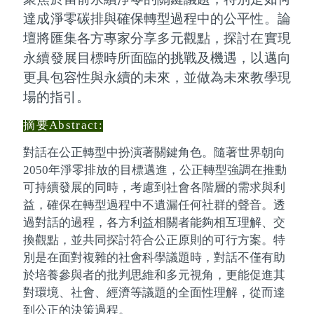
達成淨零碳排與確保轉型過程中的公平性。論
壇將匯集各方專家分享多元觀點，探討在實現
永續發展目標時所面臨的挑戰及機遇，以邁向
更具包容性與永續的未來，並做為未來教學現
場的指引。
摘要
Abstract:
對話在公正轉型中扮演著關鍵角色。隨著世界朝向
2050年淨零排放的目標邁進，公正轉型強調在推動
可持續發展的同時，考慮到社會各階層的需求與利
益，確保在轉型過程中不遺漏任何社群的聲音。透
過對話的過程，各方利益相關者能夠相互理解、交
換觀點，並共同探討符合公正原則的可行方案。特
別是在面對複雜的社會科學議題時，對話不僅有助
於培養參與者的批判思維和多元視角，更能促進其
對環境、社會、經濟等議題的全面性理解，從而達
到公正的決策過程。