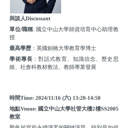
與談人
Discussant
單位
/
職稱
:
國立中山大學師資培育中心助理教
授
最高學歷
：
英國劍橋大學教育學博士
學術專長
：
對話式教育、知識信念、歷史思
維、社會科教材教法、教師專業發展
時間
Time:
2024/11/16 (
六
) 13:20-14:50
地點
Venue:
國立中山大學社管大樓
2
樓
SS2005
教室
聚焦於當前永續淨零的關鍵議題，特別是如何