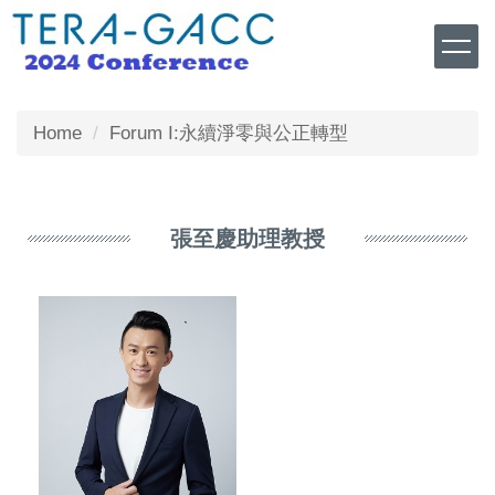
Jump
to
the
main
content
Home
Forum I:永續淨零與公正轉型
block
張至慶助理教授