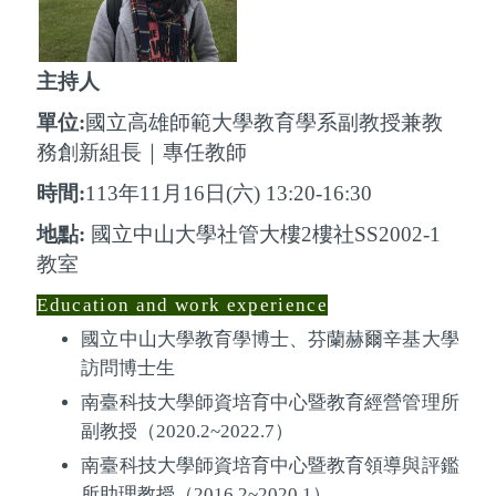
主持人
單位
:
國立高雄師範大學教育學系副教授兼教
務創新組長｜專任教師
時間
:
113
年
11
月
16
日
(
六
)
13:20-16:30
地點
:
國立中山大學社管大樓
2
樓社
SS2002-1
教室
Education and work experience
國立中山大學教育學博士、芬蘭赫爾辛基大學
訪問博士生
南臺科技大學師資培育中心暨教育經營管理所
副教授（
2020.2~2022.7
）
南臺科技大學師資培育中心暨教育領導與評鑑
所助理教授（
2016.2~2020.1
）