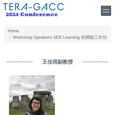
Jump
to
the
main
content
Home
block
Workshop Speakers-SEE Learning 初體驗工作坊
王佳琪副教授